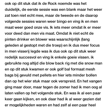
ook op dit stuk dat ik de Rock noemde was het
duidelijk, de eerste sessie was een blank maar het weer
zat toen niet echt mee, maar de tweede en de daarop
volgende sessies waren weer bingo en ving ik en men
maat weer goed onze vis. Ik iets meer omdat ik er meer
voor deed dan men vis maat. Omdat ik niet echt de
pinten drinker en blower was waarschijnlijk (lang
geleden al gestopt met die troep) en ik dus meer focus
in men visserij legde was ik dus ook op dit stuk weer
redelijk succesvol en ving ik enkele goeie vissen. ik
gebruikte nog altijd die blow back rig met die snow man
en op dit stuk kwamen er ook golf bal formaat mesh
bags bij gevuld met pellets en hier iets minder bollen
dan op het wier stuk maar ook verspreid. En het vangen
ging maar door, maar tegen de zomer had ik men oog al
laten vallen op het volgende stuk. En was ik al een paar
keer gaan kijken, en ook daar had ik al weer gezien dat
er mogelijkheden waren en had zelf al een paar heel