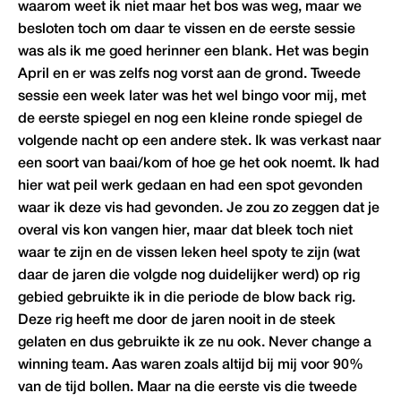
waarom weet ik niet maar het bos was weg, maar we
besloten toch om daar te vissen en de eerste sessie
was als ik me goed herinner een blank. Het was begin
April en er was zelfs nog vorst aan de grond. Tweede
sessie een week later was het wel bingo voor mij, met
de eerste spiegel en nog een kleine ronde spiegel de
volgende nacht op een andere stek. Ik was verkast naar
een soort van baai/kom of hoe ge het ook noemt. Ik had
hier wat peil werk gedaan en had een spot gevonden
waar ik deze vis had gevonden. Je zou zo zeggen dat je
overal vis kon vangen hier, maar dat bleek toch niet
waar te zijn en de vissen leken heel spoty te zijn (wat
daar de jaren die volgde nog duidelijker werd) op rig
gebied gebruikte ik in die periode de blow back rig.
Deze rig heeft me door de jaren nooit in de steek
gelaten en dus gebruikte ik ze nu ook. Never change a
winning team. Aas waren zoals altijd bij mij voor 90%
van de tijd bollen. Maar na die eerste vis die tweede