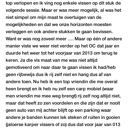
top verlopen en ik ving nog enkele vissen op dit stuk de
volgende sessie. Maar er was meer mogelijk, al was het
niet simpel om mijn maat te overtuigen van de
mogelijkheden en dat we onze horizonten moesten
verleggen en ook andere stukken te gaan bevissen.
Want er was nog zoveel meer …. Maar op één of andere
manier viste we weer niet verder op het OC dat jaar en
duurde het weer tot het voorjaar van 2013 om terug te
keren. Ja die vis maat van me was niet altijd
gemotiveerd om naar daar te gaan vissen ik had/heb
geen rijbewijs dus ik rij zelf niet en hang dus af van
andere toen. Nu heb ik een top vriendin die me overal
heen brengt en ik heb nu zelf een carp mobiel (waar
men vriendin me mee weg brengt) rij zelf nog altijd niet,
maar dat heeft zo zen voordelen en die zijn dat er nooit
geen auto van mij achter blijft op een parking waar
andere je banden kunnen lek steken of ruiten in gooien
(jaloerse karper vissers of zo) dus dat voor jaar van 013