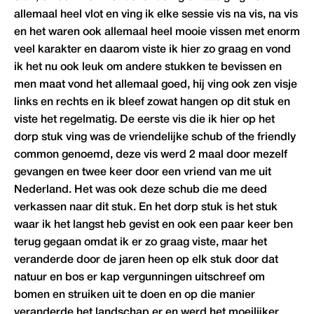
allemaal heel vlot en ving ik elke sessie vis na vis, na vis
en het waren ook allemaal heel mooie vissen met enorm
veel karakter en daarom viste ik hier zo graag en vond
ik het nu ook leuk om andere stukken te bevissen en
men maat vond het allemaal goed, hij ving ook zen visje
links en rechts en ik bleef zowat hangen op dit stuk en
viste het regelmatig. De eerste vis die ik hier op het
dorp stuk ving was de vriendelijke schub of the friendly
common genoemd, deze vis werd 2 maal door mezelf
gevangen en twee keer door een vriend van me uit
Nederland. Het was ook deze schub die me deed
verkassen naar dit stuk. En het dorp stuk is het stuk
waar ik het langst heb gevist en ook een paar keer ben
terug gegaan omdat ik er zo graag viste, maar het
veranderde door de jaren heen op elk stuk door dat
natuur en bos er kap vergunningen uitschreef om
bomen en struiken uit te doen en op die manier
veranderde het landschap er en werd het moeilijker