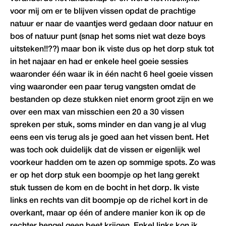
voor mij om er te blijven vissen opdat de prachtige
natuur er naar de vaantjes werd gedaan door natuur en
bos of natuur punt (snap het soms niet wat deze boys
uitsteken!!??) maar bon ik viste dus op het dorp stuk tot
in het najaar en had er enkele heel goeie sessies
waaronder één waar ik in één nacht 6 heel goeie vissen
ving waaronder een paar terug vangsten omdat de
bestanden op deze stukken niet enorm groot zijn en we
over een max van misschien een 20 a 30 vissen
spreken per stuk, soms minder en dan vang je al vlug
eens een vis terug als je goed aan het vissen bent. Het
was toch ook duidelijk dat de vissen er eigenlijk wel
voorkeur hadden om te azen op sommige spots. Zo was
er op het dorp stuk een boompje op het lang gerekt
stuk tussen de kom en de bocht in het dorp. Ik viste
links en rechts van dit boompje op de richel kort in de
overkant, maar op één of andere manier kon ik op de
rechter hengel geen beet krijgen. Enkel links kon ik