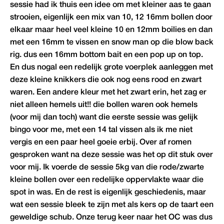
sessie had ik thuis een idee om met kleiner aas te gaan
strooien, eigenlijk een mix van 10, 12 16mm bollen door
elkaar maar heel veel kleine 10 en 12mm boilies en dan
met een 16mm te vissen en snow man op die blow back
rig. dus een 16mm bottom bait en een pop up on top.
En dus nogal een redelijk grote voerplek aanleggen met
deze kleine knikkers die ook nog eens rood en zwart
waren. Een andere kleur met het zwart erin, het zag er
niet alleen hemels uit!! die bollen waren ook hemels
(voor mij dan toch) want die eerste sessie was gelijk
bingo voor me, met een 14 tal vissen als ik me niet
vergis en een paar heel goeie erbij. Over af romen
gesproken want na deze sessie was het op dit stuk over
voor mij. Ik voerde de sessie 5kg van die rode/zwarte
kleine bollen over een redelijke oppervlakte waar die
spot in was. En de rest is eigenlijk geschiedenis, maar
wat een sessie bleek te zijn met als kers op de taart een
geweldige schub. Onze terug keer naar het OC was dus