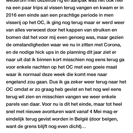
wederom met dezelfde rig en aanpak was het ook hier
na een paar trips al vissen terug vangen en kwam er in
2016 een einde aan een prachtige periode in men
visserij op het OC, ik ging nog terug maar er werd weer
van alles verwoest door het kappen van struiken en
bomen dat het voor mij even genoeg was, maar gezien
de omstandigheden waar we nu in zitten met Corona,
en de nodige hick ups in de planning dit jaar ziet er
naar uit dat ik binnen kort misschien nog eens terug ga
voor enkele nachten op het OC met een goeie maat
waar ik normaal deze week die komt mee naar
engeland zou gaan. Dus ik ga zeker weer terug naar het
OC omdat er zo graag heb gevist en het nog wel eens
terug wil zien en misschien vangen we weer enkele
parels van daar. Voor nu is dit het einde, maar tot heel
snel met nieuwe avonturen want vanaf 4 Mei mag er
eindelijk terug gevist worden in Belgié (door belgen,
want de grens blijft nog even dicht)…