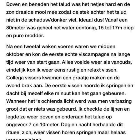
Boven en beneden het talud was het netjes hard en de
zon draaide mooi mee zodat de stek achter het talud
niet in de schaduw/donker viel. Ideaal dus! Vanaf een
80meter was geheel het water eentonig, 15 tot 17m diep
en pure modder.
Na een tweetal weken voeren waren we midden
oktober en kon de eerste echte viscampagne na lange
tijd weer van start gaan. Alles voelde weer als vanouds,
eindelijk kon ik weer eens rustig en relaxt vissen.
Collega vissers kwamen een praatje maken en de
avond brak aan. De eerste vissen hoorde ik springen en
dacht bij mezelf elke minuut kan het gaan gebeuren.
Wanneer het ‘s ochtends licht werd was men verbazing
groot dat er niets was gebeurd. Ik checkte de lijnen en
legde ze weer boven en onderaan het talud op
ongeveer 7 en 10meter. Dag en nacht herhaalde dit
ritueel zich, weer vissen horen springen maar helaas