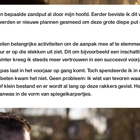
n bepaalde zandput al door mijn hoofd. Eerder beviste ik di
t werden er nieuwe plannen gesmeed om deze grote diepe pu
ilen belangrijke activiteiten om de aanpak mee af te stemmen
er op die stekken uit ziet. Dit om bijvoorbeeld een inschatt
inter kreeg ik steeds meer vertrouwen in een succesvol voorj
 pas laat in het voorjaar op gang komt. Toch spendeerde ik in 
beten kwam het niet. Geen probleem: ik wist van tevoren waar 
f klein bestand en er wordt al lang op deze rakkers gevist. H
aanwas in de vorm van spiegelkarpertjes.