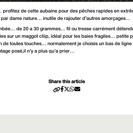
s… profitez de cette aubaine pour des pêches rapides en ex
 par dame nature… inutile de rajouter d’autres amorçages…
ombée… de 20 a 30 grammes… fil ou tresse carrément détendu
 sur un maggot cliip, idéal pour les baies fragiles… petite pl
de toutes touches… normalement je choisis un bas de ligne plu
age posé,il n’y a plus qu’a prier…
Share this article